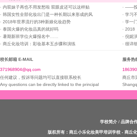
·
内双妹子再也不用发愁啦 双眼皮还可以这样贴
·
——
·
韩国女性全部化妆出门是一种长期以来形成的风
·
学习
·
2018年世界流行的3种新娘化妆趋势
·
学一
·
泰国火爆的化妆品真的就好吗
·
201
·
暑期新班学位火爆报名中……
·
倪妮
·
商丘化妆培训：彩妆基本五步骤和演练
·
很详
校长邮箱 E-MAIL
服务热线
371968904@qq.com
186390
任何建议，投诉等问题均可以直接联系校长
商丘市
Any questions can be directly linked to the principal
Shangq
学校简介
/
品牌合
版权所有：
商丘小乐化妆美甲培训学校
-
商丘