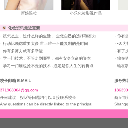
新娘跟妆
小乐化妆影视作品
化妆资讯
最近更新
·
该怎么走，过什么样的生活， 全凭自己的选择和努力
·
你有多
·
行动比顾虑重要太多 世上唯一不能复制的是时间
·
▪因为
·
你有多努力就有多幸运
·
有了
·
学一门技术，不管走到哪里，都有安身立命的资本
·
输在犹
·
学习一门谁也抢不走的技术 -必定是你人生的转折点
·
输在犹
校长邮箱 E-MAIL
服务热线
371968904@qq.com
186390
任何建议，投诉等问题均可以直接联系校长
商丘市
Any questions can be directly linked to the principal
Shangq